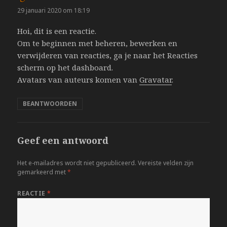
c
29 januari 2020 om 18:19
h
Hoi, dit is een reactie.
r
Om te beginnen met beheren, bewerken en
e
verwijderen van reacties, ga je naar het Reacties
e
scherm op het dashboard.
f
Avatars van auteurs komen van
Gravatar
.
:
BEANTWOORDEN
Geef een antwoord
Het e-mailadres wordt niet gepubliceerd.
Vereiste velden zijn
gemarkeerd met
*
REACTIE
*