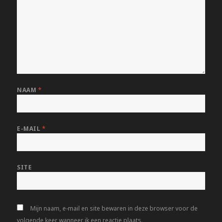
NAAM
*
E-MAIL
*
SITE
Mijn naam, e-mail en site bewaren in deze browser voor de
volgende keer wanneer ik een reactie plaats.