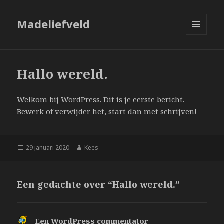
Madeliefveld
MENU
EN
WIDGETS
Hallo wereld.
Welkom bij WordPress. Dit is je eerste bericht.
Bewerk of verwijder het, start dan met schrijven!
Geplaatst
Auteur
29 januari 2020
Kees
op
Een gedachte over “Hallo wereld.”
Een WordPress commentator
s